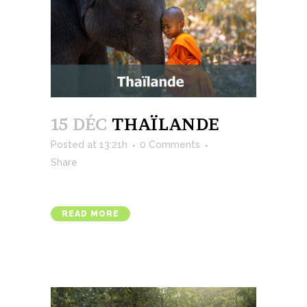
15 DÉC
THAÏLANDE
Posted at 13:21h
0 Comments
Share
READ MORE