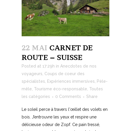
22 MAI
CARNET DE
ROUTE – SUISSE
Posted at 17:29h
in
Anecdotes de nos
voyageurs
,
Coups de coeur des
spécialistes
,
Expériences immersives
,
Pèle-
mêle
,
Tourisme éco-responsable
,
Toutes
les catégories
0 Comments
Share
Le soleil perce à travers l'œillet des volets en
bois. J’entrouvre les yeux et respire une
délicieuse odeur de Zopf. Ce pain tressé,