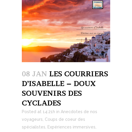
08 JAN
LES COURRIERS
D’ISABELLE – DOUX
SOUVENIRS DES
CYCLADES
Posted at 14:21h
in
Anecdotes de nos
voyageurs
,
Coups de coeur des
spécialistes
,
Expériences immersives
,