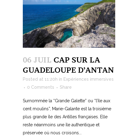
06 JUIL
CAP SUR LA
GUADELOUPE D’ANTAN
Posted at 11:20h
in
Expériences immersives
0 Comments
Share
Surnommée la “Grande Galette” ou “l’île aux
cent moulins”, Marie-Galante est la troisième
plus grande île des Antilles françaises. Elle
reste néanmoins une île authentique et
préservée où nous croisons...