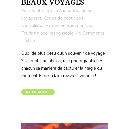
BEAUX VOYAGES
Posted at 11:01h
in
Anecdotes de nos
voyageurs
,
Coups de coeur des
spécialistes
,
Expériences immersives
,
Tourisme éco-responsable
0 Comments
Share
Quoi de plus beau qu’un souvenir de voyage
? Un mot, une phrase, une photographie… À
chacun sa manière de capturer la magie du
moment. Et de la faire revivre à volonté !
READ MORE