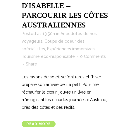
D’ISABELLE –
PARCOURIR LES CÔTES
AUSTRALIENNES
Posted at 13:50h
in
Anecdotes de nos
voyageurs
,
Coups de coeur des
spécialistes
,
Expériences immersives
,
Tourisme éco-responsable
0 Comments
Share
Les rayons de soleil se font rares et l’hiver
prépare son arrivée petit à petit. Pour me
réchauffer le cœur, j’ouvre un livre en
m’imaginant les chaudes journées d’Australie,
près des côtes et des récifs.
READ MORE