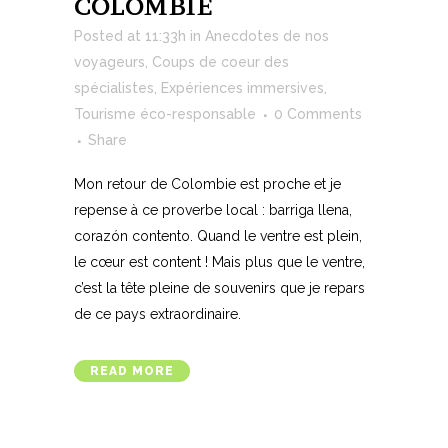
COLOMBIE
Posted at 11:33h
in
Anecdotes de nos
voyageurs
,
Coups de coeur des
spécialistes
,
Expériences immersives
,
Tourisme éco-responsable
0 Comments
Share
Mon retour de Colombie est proche et je
repense à ce proverbe local : barriga llena,
corazón contento. Quand le ventre est plein,
le cœur est content ! Mais plus que le ventre,
c’est la tête pleine de souvenirs que je repars
de ce pays extraordinaire.
READ MORE