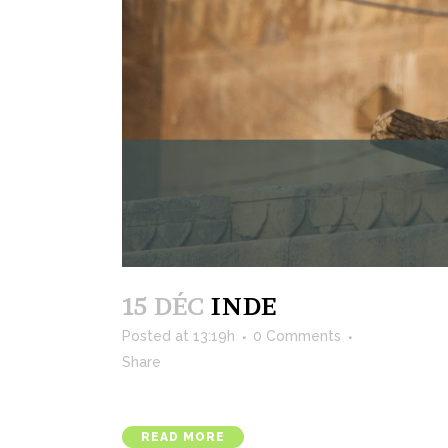
15 DÉC
INDE
Posted at 13:19h
0 Comments
Share
READ MORE