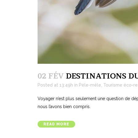
02 FÉV
DESTINATIONS DU
Posted at 13:49h
in
Pèle-mêle
,
Tourisme éco-r
Voyager n’est plus seulement une question de dé
nous l’avons bien compris.
READ MORE