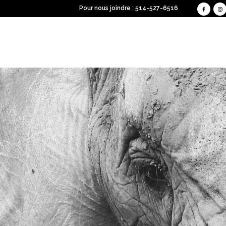
Pour nous joindre : 514-527-6516
Cambodge
Afrique du Sud
Inde
Botswana
Indonésie
Kenya | Tanzanie
Japon
Maroc
Laos
Namibie
Sri Lanka
Réunion | île Maurice
Thaïlande