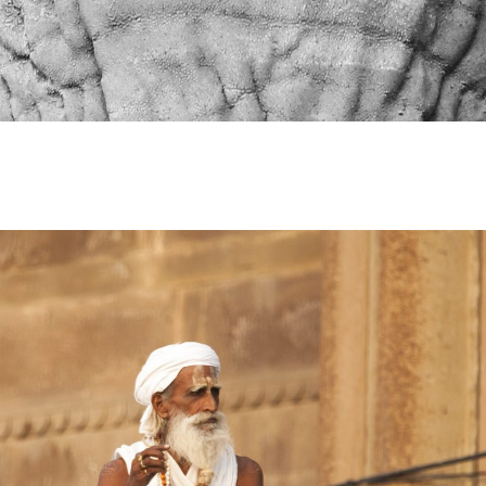
Irlande
Italie
Pays-Bas / Belgique
Portugal
Scandinavie
Suisse