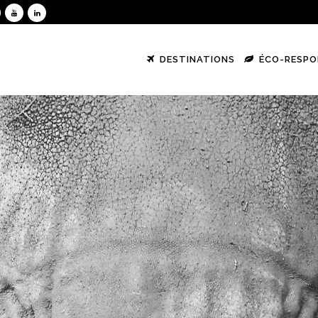
DESTINATIONS
ÉCO-RESPO
Corse
Australie
Colombie
Croatie
Nouvelle-Zélande
Costa Rica
Écosse
Polynésie Française
Guadeloup
Espagne | Canaries |
Baléares
Martinique
France
Grèce